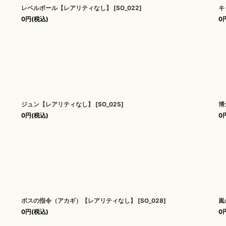
レベルボール【レアリティなし】
[
SO_022
]
キ
0
円
(税込)
0
ジュン【レアリティなし】
[
SO_025
]
博
0
円
(税込)
0
ボスの指令（アカギ）【レアリティなし】
[
SO_028
]
嵐
0
円
(税込)
0