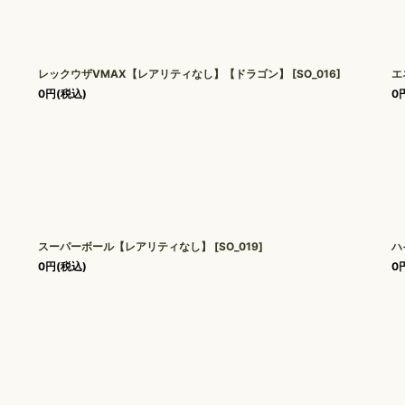
レックウザVMAX【レアリティなし】【ドラゴン】
[
SO_016
]
エ
0
円
(税込)
0
スーパーボール【レアリティなし】
[
SO_019
]
ハ
0
円
(税込)
0