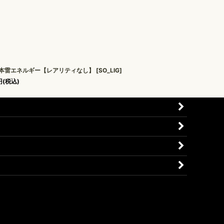
本雷エネルギー【レアリティなし】
[
SO_LIG
]
円
(税込)