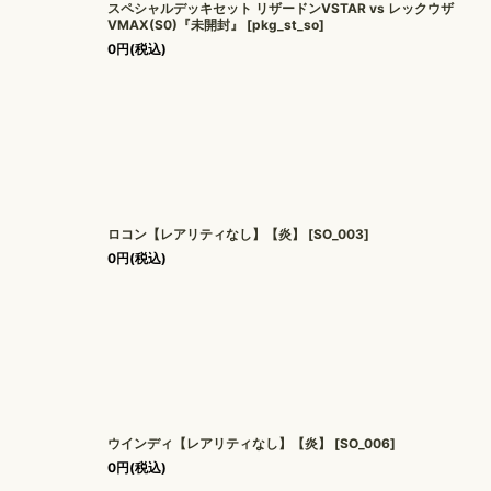
スペシャルデッキセット リザードンVSTAR vs レックウザ
VMAX(S0)『未開封』
[
pkg_st_so
]
0
円
(税込)
ロコン【レアリティなし】【炎】
[
SO_003
]
0
円
(税込)
ウインディ【レアリティなし】【炎】
[
SO_006
]
0
円
(税込)