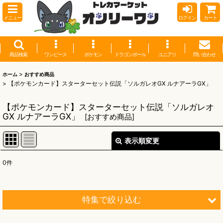
メニュー
ログイン
カート
商品検索
ワンピース
ポケモン
ドラゴンボール
ユニアリ
問い合わせ
>
ホーム
おすすめ商品
>
【ポケモンカード】スターターセット伝説「ソルガレオGX ルナアーラGX」
【ポケモンカード】スターターセット伝説「ソルガレオ
GX ルナアーラGX」
[
おすすめ商品
]
表示順変更
閉じる
0
件
表示数
:
並び順
:
特集で絞り込む