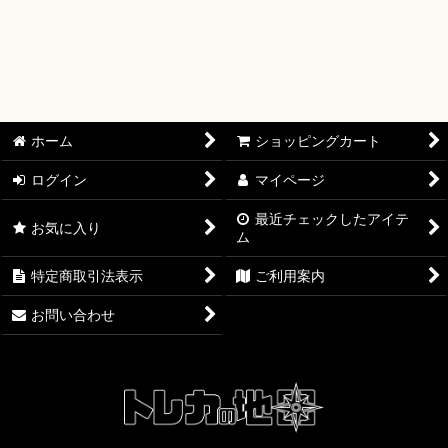
絞り込む
【オリワン】オリジナルプレイマット
【ワンピースカード】ブースターパック
【ワンピースカード】ブースターパック 世界最強の戦士【OP-
17】
ホーム
ショッピングカート
【ワンピースカード】ブースターパック 決戦の刻【OP-16】
ログイン
マイページ
【ワンピースカード】ブースターパック 神の島の冒険【OP-
15】
最近チェックしたアイテ
お気に入り
ム
【ワンピースカード】エクストラブースター EGGHEAD
特定商取引法表示
ご利用案内
CRISIS【EB-04】
お問い合わせ
【ワンピースカード】ブースターパック 蒼海の七傑【OP-14】
【ワンピースカード】エクストラブースター ONE PIECE
Heroines Edition【EB-03】
【ワンピースカード】ブースターパック 受け継がれる意志
【OP-13】