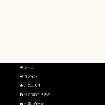
【ワンピースカード】ブースターパック
【ワンピースカード】ブースターパック 世界最強の戦士
【ワンピースカード】ブースターパック 決戦の刻【OP-
【ワンピースカード】ブースターパック 神の島の冒険【
【ワンピースカード】エクストラブースター EGGHEAD C
【ワンピースカード】ブースターパック 蒼海の七傑【O
【ワンピースカード】エクストラブースター ONE PIECE Her
ホーム
【ワンピースカード】ブースターパック 受け継がれる意
ログイン
【ワンピースカード】プレミアムブースター ONE PIECE CAR
お気に入り
【ワンピースカード】ブースターパック 師弟の絆【OP-
特定商取引法表示
【ワンピースカード】ブースターパック 神速の拳【OP-
お問い合わせ