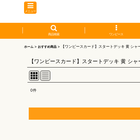
メニュー
商品検索
ワンピース
>
>
【ワンピースカード】スタートデッキ 黄 シャー
ホーム
おすすめ商品
【ワンピースカード】スタートデッキ 黄 シャー
0
件
表示数
:
並び順
:
【オリワン】オリジナルプレイマット