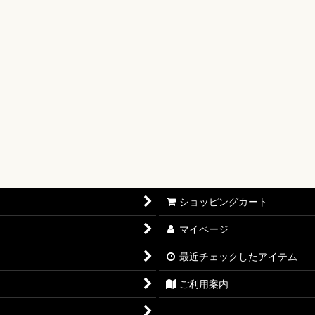
【OP-17】
16】
OP-15】
RISIS【EB-04】
P-14】
oines Edition【EB-03】
ショッピングカート
志【OP-13】
マイページ
D THE BEST vol.2【PRB-02】
最近チェックしたアイテム
12】
ご利用案内
11】