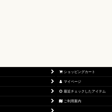
【OP-17】
16】
OP-15】
RISIS【EB-04】
P-14】
oines Edition【EB-03】
ショッピングカート
志【OP-13】
マイページ
D THE BEST vol.2【PRB-02】
最近チェックしたアイテム
12】
ご利用案内
11】