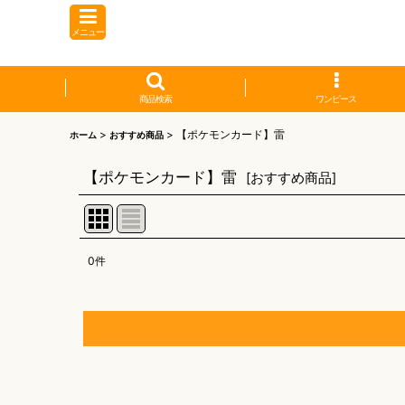
メニュー
商品検索
ワンピース
>
>
【ポケモンカード】雷
ホーム
おすすめ商品
【ポケモンカード】雷
[
おすすめ商品
]
0
件
表示数
:
並び順
:
【オリワン】オリジナルプレイマット