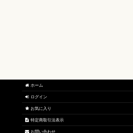
【ワンピースカード】ブースターパック
【ワンピースカード】ブースターパック 世界最強の戦士
【ワンピースカード】ブースターパック 決戦の刻【OP-
【ワンピースカード】ブースターパック 神の島の冒険【
【ワンピースカード】エクストラブースター EGGHEAD C
【ワンピースカード】ブースターパック 蒼海の七傑【O
【ワンピースカード】エクストラブースター ONE PIECE Her
ホーム
【ワンピースカード】ブースターパック 受け継がれる意
ログイン
【ワンピースカード】プレミアムブースター ONE PIECE CAR
お気に入り
【ワンピースカード】ブースターパック 師弟の絆【OP-
特定商取引法表示
【ワンピースカード】ブースターパック 神速の拳【OP-
お問い合わせ