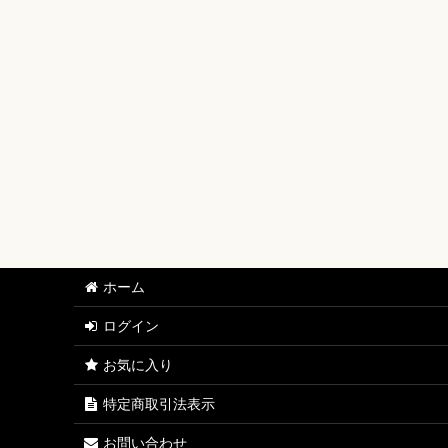
【ワンピースカード】ブースターパック
【ワンピースカード】ブースターパック 世界最強の戦士
【ワンピースカード】ブースターパック 決戦の刻【OP-
【ワンピースカード】ブースターパック 神の島の冒険【
【ワンピースカード】エクストラブースター EGGHEAD C
【ワンピースカード】ブースターパック 蒼海の七傑【O
【ワンピースカード】エクストラブースター ONE PIECE Her
ホーム
【ワンピースカード】ブースターパック 受け継がれる意
ログイン
【ワンピースカード】プレミアムブースター ONE PIECE CAR
お気に入り
【ワンピースカード】ブースターパック 師弟の絆【OP-
特定商取引法表示
【ワンピースカード】ブースターパック 神速の拳【OP-
お問い合わせ