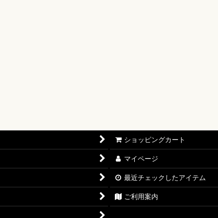
【OP-17】
16】
OP-15】
RISIS【EB-04】
P-14】
oines Edition【EB-03】
ショッピングカート
志【OP-13】
マイページ
D THE BEST vol.2【PRB-02】
最近チェックしたアイテム
12】
ご利用案内
11】