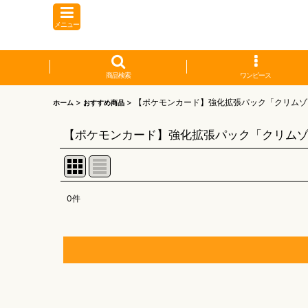
メニュー
商品検索
ワンピース
>
>
【ポケモンカード】強化拡張パック「クリムゾ
ホーム
おすすめ商品
【ポケモンカード】強化拡張パック「クリム
0
件
表示数
:
並び順
:
【オリワン】オリジナルプレイマット