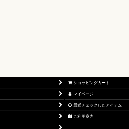
【OP-17】
16】
OP-15】
RISIS【EB-04】
P-14】
oines Edition【EB-03】
ショッピングカート
志【OP-13】
マイページ
D THE BEST vol.2【PRB-02】
最近チェックしたアイテム
12】
ご利用案内
11】