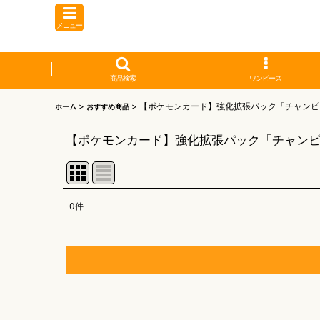
メニュー
商品検索
ワンピース
>
>
【ポケモンカード】強化拡張パック「チャンピ
ホーム
おすすめ商品
【ポケモンカード】強化拡張パック「チャン
0
件
表示数
:
並び順
:
【オリワン】オリジナルプレイマット