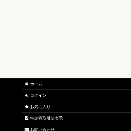
【ワンピースカード】ブースターパック
【ワンピースカード】ブースターパック 世界最強の戦士
【ワンピースカード】ブースターパック 決戦の刻【OP-
【ワンピースカード】ブースターパック 神の島の冒険【
【ワンピースカード】エクストラブースター EGGHEAD C
【ワンピースカード】ブースターパック 蒼海の七傑【O
【ワンピースカード】エクストラブースター ONE PIECE Her
ホーム
【ワンピースカード】ブースターパック 受け継がれる意
ログイン
【ワンピースカード】プレミアムブースター ONE PIECE CAR
お気に入り
【ワンピースカード】ブースターパック 師弟の絆【OP-
特定商取引法表示
【ワンピースカード】ブースターパック 神速の拳【OP-
お問い合わせ