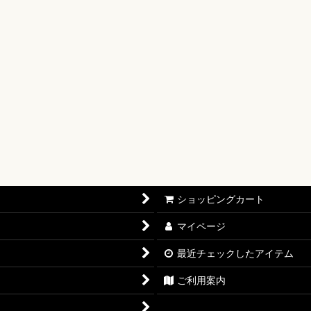
【OP-17】
16】
OP-15】
RISIS【EB-04】
P-14】
oines Edition【EB-03】
ショッピングカート
志【OP-13】
マイページ
D THE BEST vol.2【PRB-02】
最近チェックしたアイテム
12】
ご利用案内
11】