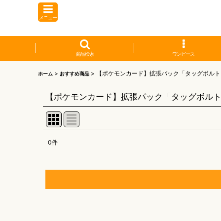
メニュー
商品検索
ワンピース
>
>
【ポケモンカード】拡張パック「タッグボルト
ホーム
おすすめ商品
【ポケモンカード】拡張パック「タッグボル
0
件
表示数
:
並び順
:
【オリワン】オリジナルプレイマット