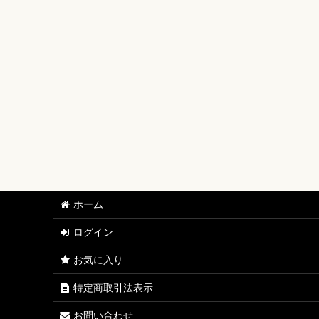
【ワンピースカード】ブースターパック
【ワンピースカード】ブースターパック 世界最強の戦士
【ワンピースカード】ブースターパック 決戦の刻【OP-
【ワンピースカード】ブースターパック 神の島の冒険【
【ワンピースカード】エクストラブースター EGGHEAD C
【ワンピースカード】ブースターパック 蒼海の七傑【O
【ワンピースカード】エクストラブースター ONE PIECE Her
ホーム
【ワンピースカード】ブースターパック 受け継がれる意
ログイン
【ワンピースカード】プレミアムブースター ONE PIECE CAR
お気に入り
【ワンピースカード】ブースターパック 師弟の絆【OP-
特定商取引法表示
【ワンピースカード】ブースターパック 神速の拳【OP-
お問い合わせ