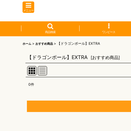
メニュー
商品検索
ワンピース
>
>
【ドラゴンボール】EXTRA
ホーム
おすすめ商品
【ドラゴンボール】EXTRA
[
おすすめ商品
]
0
件
表示数
:
並び順
:
【オリワン】オリジナルプレイマット