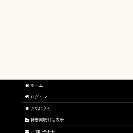
【ワンピースカード】ブースターパック
【ワンピースカード】ブースターパック 世界最強の戦士
【ワンピースカード】ブースターパック 決戦の刻【OP-
【ワンピースカード】ブースターパック 神の島の冒険【
【ワンピースカード】エクストラブースター EGGHEAD C
【ワンピースカード】ブースターパック 蒼海の七傑【O
【ワンピースカード】エクストラブースター ONE PIECE Her
ホーム
【ワンピースカード】ブースターパック 受け継がれる意
ログイン
【ワンピースカード】プレミアムブースター ONE PIECE CAR
お気に入り
【ワンピースカード】ブースターパック 師弟の絆【OP-
特定商取引法表示
【ワンピースカード】ブースターパック 神速の拳【OP-
お問い合わせ