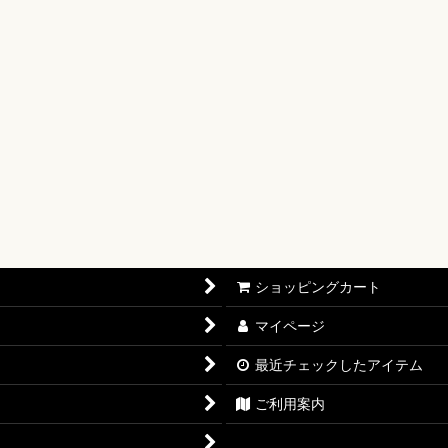
【OP-17】
16】
OP-15】
RISIS【EB-04】
P-14】
oines Edition【EB-03】
ショッピングカート
志【OP-13】
マイページ
D THE BEST vol.2【PRB-02】
最近チェックしたアイテム
12】
ご利用案内
11】