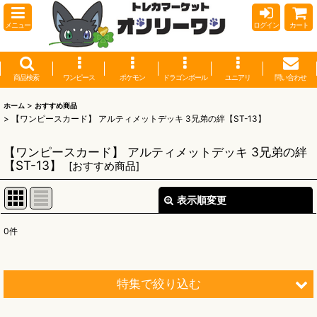
メニュー
ログイン
カート
商品検索
ワンピース
ポケモン
ドラゴンボール
ユニアリ
問い合わせ
>
ホーム
おすすめ商品
>
【ワンピースカード】 アルティメットデッキ 3兄弟の絆【ST-13】
【ワンピースカード】 アルティメットデッキ 3兄弟の絆
【ST-13】
[
おすすめ商品
]
表示順変更
閉じる
0
件
表示数
:
並び順
:
特集で絞り込む