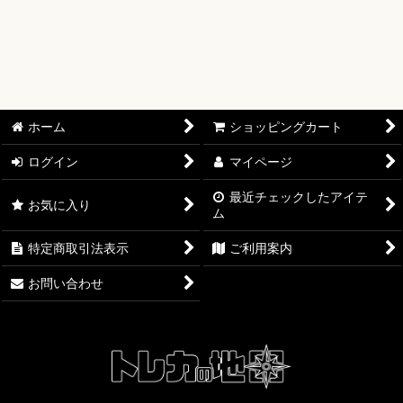
絞り込む
【オリワン】オリジナルプレイマット
【ワンピースカード】ブースターパック
【ワンピースカード】ブースターパック 世界最強の戦士【OP-
17】
ホーム
ショッピングカート
【ワンピースカード】ブースターパック 決戦の刻【OP-16】
ログイン
マイページ
【ワンピースカード】ブースターパック 神の島の冒険【OP-
15】
最近チェックしたアイテ
お気に入り
ム
【ワンピースカード】エクストラブースター EGGHEAD
特定商取引法表示
ご利用案内
CRISIS【EB-04】
お問い合わせ
【ワンピースカード】ブースターパック 蒼海の七傑【OP-14】
【ワンピースカード】エクストラブースター ONE PIECE
Heroines Edition【EB-03】
【ワンピースカード】ブースターパック 受け継がれる意志
【OP-13】