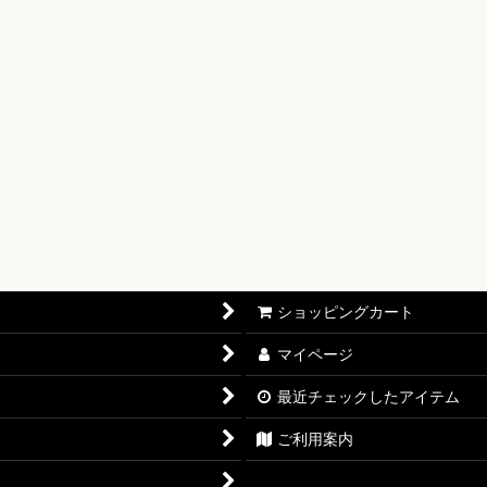
【OP-17】
16】
OP-15】
RISIS【EB-04】
P-14】
oines Edition【EB-03】
ショッピングカート
志【OP-13】
マイページ
D THE BEST vol.2【PRB-02】
最近チェックしたアイテム
12】
ご利用案内
11】