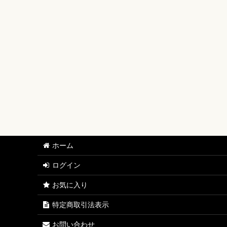
【ワンピースカード】ブースターパック
【ワンピースカード】ブースターパック 世界最強の戦士
【ワンピースカード】ブースターパック 決戦の刻【OP-
【ワンピースカード】ブースターパック 神の島の冒険【
【ワンピースカード】エクストラブースター EGGHEAD C
【ワンピースカード】ブースターパック 蒼海の七傑【O
【ワンピースカード】エクストラブースター ONE PIECE Her
ホーム
【ワンピースカード】ブースターパック 受け継がれる意
ログイン
【ワンピースカード】プレミアムブースター ONE PIECE CAR
お気に入り
【ワンピースカード】ブースターパック 師弟の絆【OP-
特定商取引法表示
【ワンピースカード】ブースターパック 神速の拳【OP-
お問い合わせ