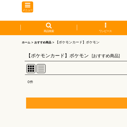
メニュー
商品検索
ワンピース
>
>
【ポケモンカード】ポケモン
ホーム
おすすめ商品
【ポケモンカード】ポケモン
[
おすすめ商品
]
0
件
表示数
:
並び順
:
【オリワン】オリジナルプレイマット