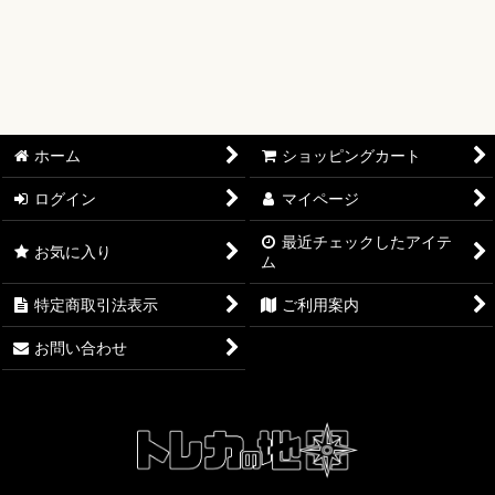
【ワンピースカード】ブースターパック
【ワンピースカード】ブースターパック 世界最強の戦士【OP-
17】
【ワンピースカード】ブースターパック 決戦の刻【OP-16】
ホーム
ショッピングカート
【ワンピースカード】ブースターパック 神の島の冒険【OP-
15】
ログイン
マイページ
最近チェックしたアイテ
【ワンピースカード】エクストラブースター EGGHEAD
お気に入り
ム
CRISIS【EB-04】
特定商取引法表示
ご利用案内
【ワンピースカード】ブースターパック 蒼海の七傑【OP-14】
お問い合わせ
【ワンピースカード】エクストラブースター ONE PIECE
Heroines Edition【EB-03】
【ワンピースカード】ブースターパック 受け継がれる意志
【OP-13】
【ワンピースカード】プレミアムブースター ONE PIECE