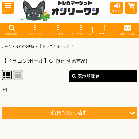
メニュー
ログイン
カート
商品検索
ワンピース
ポケモン
ドラゴンボール
ユニアリ
問い合わせ
>
>
【ドラゴンボール】C
ホーム
おすすめ商品
【ドラゴンボール】C
[
おすすめ商品
]
表示順変更
閉じる
0
件
表示数
:
並び順
:
特集で絞り込む
絞り込む
【オリワン】オリジナルプレイマット