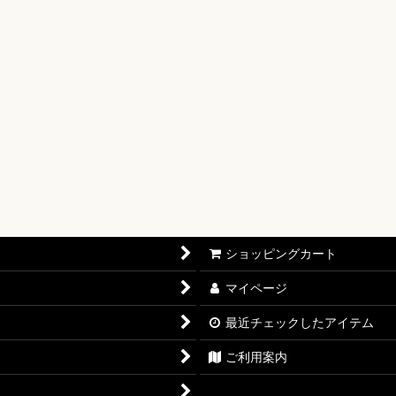
【OP-17】
16】
OP-15】
RISIS【EB-04】
P-14】
oines Edition【EB-03】
ショッピングカート
志【OP-13】
マイページ
D THE BEST vol.2【PRB-02】
最近チェックしたアイテム
12】
ご利用案内
11】