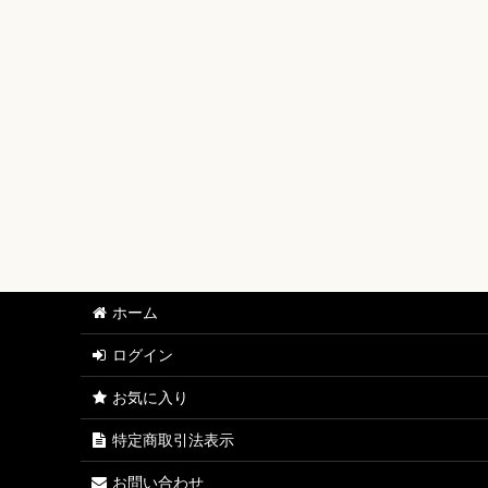
【ワンピースカード】ブースターパック
【ワンピースカード】ブースターパック 世界最強の戦士
【ワンピースカード】ブースターパック 決戦の刻【OP-
【ワンピースカード】ブースターパック 神の島の冒険【
【ワンピースカード】エクストラブースター EGGHEAD C
【ワンピースカード】ブースターパック 蒼海の七傑【O
【ワンピースカード】エクストラブースター ONE PIECE Her
ホーム
【ワンピースカード】ブースターパック 受け継がれる意
ログイン
【ワンピースカード】プレミアムブースター ONE PIECE CAR
お気に入り
【ワンピースカード】ブースターパック 師弟の絆【OP-
特定商取引法表示
【ワンピースカード】ブースターパック 神速の拳【OP-
お問い合わせ