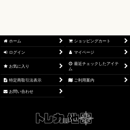
【ワンピースカード】ブースターパック
【ワンピースカード】ブースターパック 世界最強の戦士【OP-
17】
【ワンピースカード】ブースターパック 決戦の刻【OP-16】
ホーム
ショッピングカート
【ワンピースカード】ブースターパック 神の島の冒険【OP-
ログイン
マイページ
15】
最近チェックしたアイテ
お気に入り
ム
【ワンピースカード】エクストラブースター EGGHEAD
CRISIS【EB-04】
特定商取引法表示
ご利用案内
【ワンピースカード】ブースターパック 蒼海の七傑【OP-14】
お問い合わせ
【ワンピースカード】エクストラブースター ONE PIECE
Heroines Edition【EB-03】
【ワンピースカード】ブースターパック 受け継がれる意志
【OP-13】