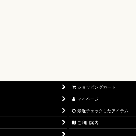
【OP-17】
16】
OP-15】
RISIS【EB-04】
P-14】
oines Edition【EB-03】
ショッピングカート
志【OP-13】
マイページ
D THE BEST vol.2【PRB-02】
最近チェックしたアイテム
12】
ご利用案内
11】