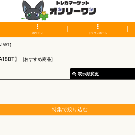
ポケモン
ドラゴンボール
18BT】
18BT】
[
おすすめ商品
]
表示順変更
特集で絞り込む
絞り込む