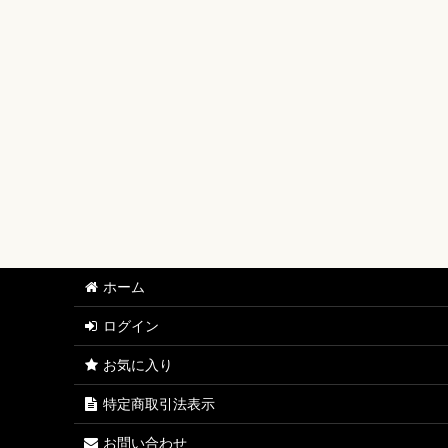
【ワンピースカード】ブースターパック
【ワンピースカード】ブースターパック 世界最強の戦士
【ワンピースカード】ブースターパック 決戦の刻【OP-
【ワンピースカード】ブースターパック 神の島の冒険【
【ワンピースカード】エクストラブースター EGGHEAD C
【ワンピースカード】ブースターパック 蒼海の七傑【O
【ワンピースカード】エクストラブースター ONE PIECE Her
ホーム
【ワンピースカード】ブースターパック 受け継がれる意
ログイン
【ワンピースカード】プレミアムブースター ONE PIECE CAR
お気に入り
【ワンピースカード】ブースターパック 師弟の絆【OP-
特定商取引法表示
【ワンピースカード】ブースターパック 神速の拳【OP-
お問い合わせ