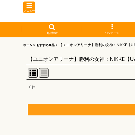
メニュー
商品検索
ワンピース
>
>
【ユニオンアリーナ】勝利の女神：NIKKE【UA
ホーム
おすすめ商品
【ユニオンアリーナ】勝利の女神：NIKKE【UA
0
件
表示数
:
並び順
:
【オリワン】オリジナルプレイマット