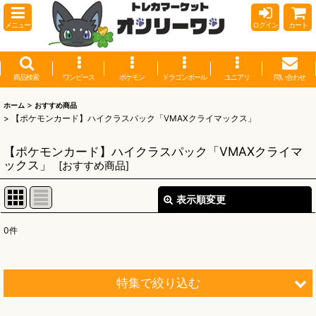
メニュー
ログイン
カート
商品検索
ワンピース
ポケモン
ドラゴンボール
ユニアリ
問い合わせ
>
ホーム
おすすめ商品
>
【ポケモンカード】ハイクラスパック「VMAXクライマックス」
【ポケモンカード】ハイクラスパック「VMAXクライマ
ックス」
[
おすすめ商品
]
表示順変更
閉じる
0
件
表示数
:
並び順
:
特集で絞り込む