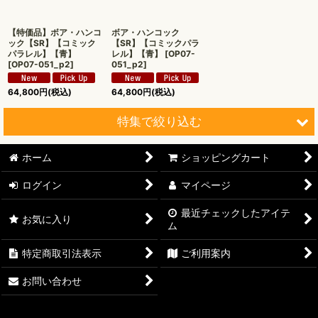
絞り込む
【特価品】ボア・ハンコ
ボア・ハンコック
ック【SR】【コミック
【SR】【コミックパラ
パラレル】【青】
レル】【青】
[
OP07-
[
OP07-051_p2
]
051_p2
]
64,800
円
(税込)
64,800
円
(税込)
特集で絞り込む
ホーム
ショッピングカート
【オリワン】オリジナルプレイマット
ログイン
マイページ
【ワンピースカード】ブースターパック
最近チェックしたアイテ
お気に入り
【ワンピースカード】ブースターパック 世界最強の戦士【OP-
ム
17】
特定商取引法表示
ご利用案内
【ワンピースカード】ブースターパック 決戦の刻【OP-16】
お問い合わせ
【ワンピースカード】ブースターパック 神の島の冒険【OP-
15】