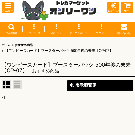
メニュー
ログイン
カート
商品検索
ワンピース
ポケモン
ドラゴンボール
ユニアリ
問い合わせ
>
ホーム
おすすめ商品
>
【ワンピースカード】ブースターパック 500年後の未来【OP-07】
【ワンピースカード】ブースターパック 500年後の未来
【OP-07】
[
おすすめ商品
]
表示順変更
閉じる
2
件
表示数
:
並び順
: