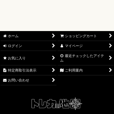
絞り込む
【オリワン】オリジナルプレイマット
【ワンピースカード】ブースターパック
【ワンピースカード】ブースターパック 世界最強の戦士【OP-
17】
ホーム
ショッピングカート
【ワンピースカード】ブースターパック 決戦の刻【OP-16】
ログイン
マイページ
【ワンピースカード】ブースターパック 神の島の冒険【OP-
15】
最近チェックしたアイテ
お気に入り
ム
【ワンピースカード】エクストラブースター EGGHEAD
特定商取引法表示
ご利用案内
CRISIS【EB-04】
お問い合わせ
【ワンピースカード】ブースターパック 蒼海の七傑【OP-14】
【ワンピースカード】エクストラブースター ONE PIECE
Heroines Edition【EB-03】
【ワンピースカード】ブースターパック 受け継がれる意志
【OP-13】