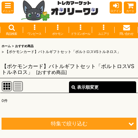
メニュー
ログイン
カート
商品検索
ワンピース
ポケモン
ドラゴンボール
ユニアリ
問い合わせ
>
ホーム
おすすめ商品
>
【ポケモンカード】バトルギフトセット「ボルトロスVSトルネロス」
【ポケモンカード】バトルギフトセット「ボルトロスVS
トルネロス」
[
おすすめ商品
]
表示順変更
閉じる
0
件
表示数
:
並び順
:
特集で絞り込む