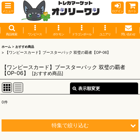
メニュー
ログイン
カート
商品検索
ワンピース
ポケモン
ドラゴンボール
ユニアリ
問い合わせ
>
ホーム
おすすめ商品
>
【ワンピースカード】ブースターパック 双璧の覇者【OP-06】
【ワンピースカード】ブースターパック 双璧の覇者
【OP-06】
[
おすすめ商品
]
表示順変更
閉じる
0
件
表示数
:
並び順
:
特集で絞り込む