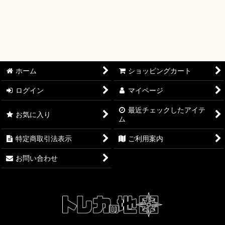
絞り込む
【オリワン】オリジナルプレイマット
【ワンピースカード】ブースターパック
【ワンピースカード】ブースターパック 世界最強の戦士【OP-
17】
ホーム
ショッピングカート
【ワンピースカード】ブースターパック 決戦の刻【OP-16】
ログイン
マイページ
【ワンピースカード】ブースターパック 神の島の冒険【OP-
15】
最近チェックしたアイテ
お気に入り
ム
【ワンピースカード】エクストラブースター EGGHEAD
特定商取引法表示
ご利用案内
CRISIS【EB-04】
お問い合わせ
【ワンピースカード】ブースターパック 蒼海の七傑【OP-14】
【ワンピースカード】エクストラブースター ONE PIECE
Heroines Edition【EB-03】
【ワンピースカード】ブースターパック 受け継がれる意志
【OP-13】