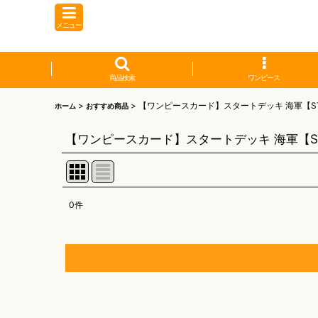
メニュー
商品検索
ワンピース
>
>
【ワンピースカード】スタートデッキ 海軍【ST
ホーム
おすすめ商品
【ワンピースカード】スタートデッキ 海軍【ST
0
件
表示数
:
並び順
:
【オリワン】オリジナルプレイマット