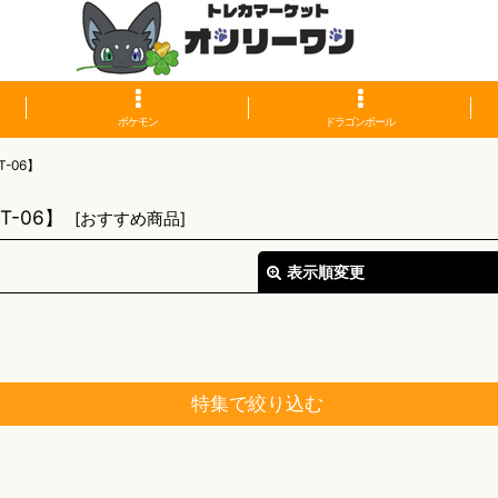
ポケモン
ドラゴンボール
-06】
-06】
[
おすすめ商品
]
表示順変更
特集で絞り込む
絞り込む