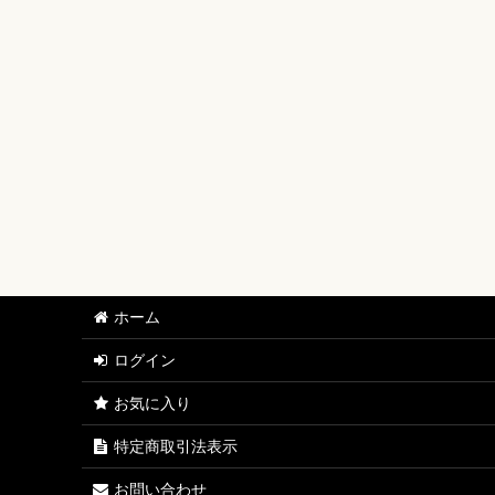
【ワンピースカード】ブースターパック
【ワンピースカード】ブースターパック 世界最強の戦士
【ワンピースカード】ブースターパック 決戦の刻【OP-
【ワンピースカード】ブースターパック 神の島の冒険【
【ワンピースカード】エクストラブースター EGGHEAD C
【ワンピースカード】ブースターパック 蒼海の七傑【O
【ワンピースカード】エクストラブースター ONE PIECE Her
ホーム
【ワンピースカード】ブースターパック 受け継がれる意
ログイン
【ワンピースカード】プレミアムブースター ONE PIECE CAR
お気に入り
【ワンピースカード】ブースターパック 師弟の絆【OP-
特定商取引法表示
【ワンピースカード】ブースターパック 神速の拳【OP-
お問い合わせ