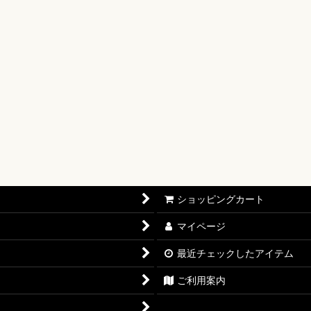
【OP-17】
16】
OP-15】
RISIS【EB-04】
P-14】
oines Edition【EB-03】
ショッピングカート
志【OP-13】
マイページ
D THE BEST vol.2【PRB-02】
最近チェックしたアイテム
12】
ご利用案内
11】