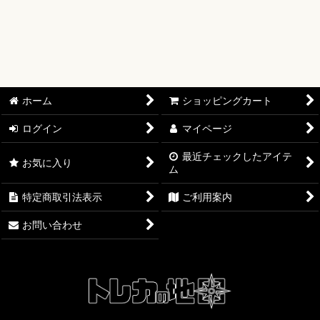
【ワンピースカード】ブースターパック
【ワンピースカード】ブースターパック 世界最強の戦士【OP-
17】
【ワンピースカード】ブースターパック 決戦の刻【OP-16】
ホーム
ショッピングカート
【ワンピースカード】ブースターパック 神の島の冒険【OP-
ログイン
マイページ
15】
最近チェックしたアイテ
お気に入り
ム
【ワンピースカード】エクストラブースター EGGHEAD
CRISIS【EB-04】
特定商取引法表示
ご利用案内
【ワンピースカード】ブースターパック 蒼海の七傑【OP-14】
お問い合わせ
【ワンピースカード】エクストラブースター ONE PIECE
Heroines Edition【EB-03】
【ワンピースカード】ブースターパック 受け継がれる意志
【OP-13】