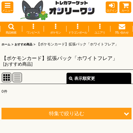
メニュー
ログイン
カート
商品検索
ワンピース
ポケモン
ドラゴンボール
ユニアリ
問い合わせ
>
>
【ポケモンカード】拡張パック「ホワイトフレア」
ホーム
おすすめ商品
【ポケモンカード】拡張パック「ホワイトフレア」
[
おすすめ商品
]
表示順変更
閉じる
0
件
表示数
:
並び順
:
特集で絞り込む
絞り込む
【オリワン】オリジナルプレイマット