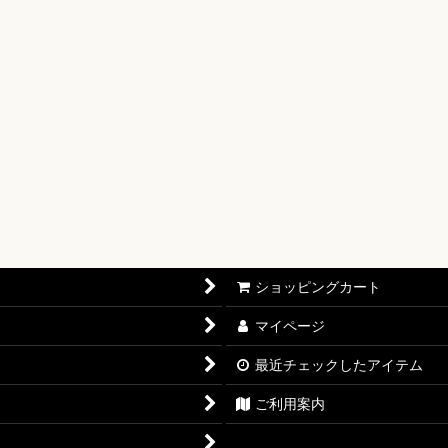
【OP-17】
16】
OP-15】
RISIS【EB-04】
P-14】
oines Edition【EB-03】
ショッピングカート
志【OP-13】
マイページ
D THE BEST vol.2【PRB-02】
最近チェックしたアイテム
12】
ご利用案内
11】