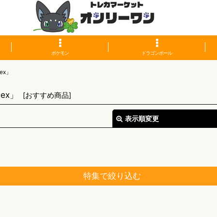
ポケモン
ドラゴンボール
ex」
ex」
[
おすすめ商品
]
表示順変更
特集で絞り込む
絞り込む