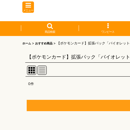
メニュー
商品検索
ワンピース
>
>
【ポケモンカード】拡張パック「バイオレット
ホーム
おすすめ商品
【ポケモンカード】拡張パック「バイオレット
0
件
表示数
:
並び順
:
【オリワン】オリジナルプレイマット