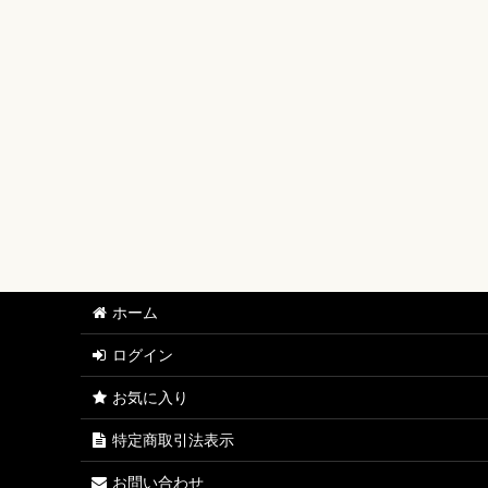
【ワンピースカード】ブースターパック
【ワンピースカード】ブースターパック 世界最強の戦士
【ワンピースカード】ブースターパック 決戦の刻【OP-
【ワンピースカード】ブースターパック 神の島の冒険【
【ワンピースカード】エクストラブースター EGGHEAD C
【ワンピースカード】ブースターパック 蒼海の七傑【O
【ワンピースカード】エクストラブースター ONE PIECE Her
ホーム
【ワンピースカード】ブースターパック 受け継がれる意
ログイン
【ワンピースカード】プレミアムブースター ONE PIECE CAR
お気に入り
【ワンピースカード】ブースターパック 師弟の絆【OP-
特定商取引法表示
【ワンピースカード】ブースターパック 神速の拳【OP-
お問い合わせ