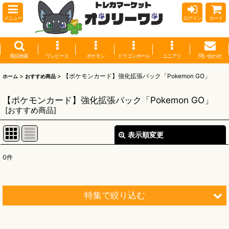
メニュー
ログイン
カート
商品検索
ワンピース
ポケモン
ドラゴンボール
ユニアリ
問い合わせ
>
>
【ポケモンカード】強化拡張パック「Pokemon GO」
ホーム
おすすめ商品
【ポケモンカード】強化拡張パック「Pokemon GO」
[
おすすめ商品
]
表示順変更
閉じる
0
件
表示数
:
並び順
:
特集で絞り込む
絞り込む
【オリワン】オリジナルプレイマット