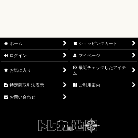
【ワンピースカード】ブースターパック
【ワンピースカード】ブースターパック 世界最強の戦士【OP-
17】
【ワンピースカード】ブースターパック 決戦の刻【OP-16】
ホーム
ショッピングカート
【ワンピースカード】ブースターパック 神の島の冒険【OP-
ログイン
マイページ
15】
最近チェックしたアイテ
お気に入り
ム
【ワンピースカード】エクストラブースター EGGHEAD
CRISIS【EB-04】
特定商取引法表示
ご利用案内
【ワンピースカード】ブースターパック 蒼海の七傑【OP-14】
お問い合わせ
【ワンピースカード】エクストラブースター ONE PIECE
Heroines Edition【EB-03】
【ワンピースカード】ブースターパック 受け継がれる意志
【OP-13】