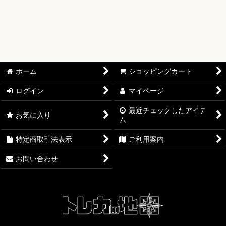
【ワンピースカード】ブースターパック
【ワンピースカード】ブースターパック 世界最強の戦士【OP-
17】
【ワンピースカード】ブースターパック 決戦の刻【OP-16】
ホーム
ショッピングカート
【ワンピースカード】ブースターパック 神の島の冒険【OP-
15】
ログイン
マイページ
最近チェックしたアイテ
【ワンピースカード】エクストラブースター EGGHEAD
お気に入り
ム
CRISIS【EB-04】
特定商取引法表示
ご利用案内
【ワンピースカード】ブースターパック 蒼海の七傑【OP-14】
お問い合わせ
【ワンピースカード】エクストラブースター ONE PIECE
Heroines Edition【EB-03】
【ワンピースカード】ブースターパック 受け継がれる意志
【OP-13】
【ワンピースカード】プレミアムブースター ONE PIECE