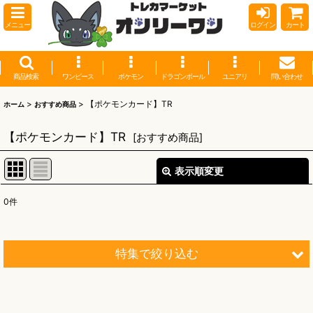
メニュー
ログイン
カート
商品検索
ワンピース
ポケモン
ドラゴンボール
ユニアリ
問い合わせ
>
>
【ポケモンカード】TR
ホーム
おすすめ商品
【ポケモンカード】TR
[
おすすめ商品
]
表示順変更
閉じる
0
件
表示数
:
並び順
:
特集で絞り込む
絞り込む
【オリワン】オリジナルプレイマット