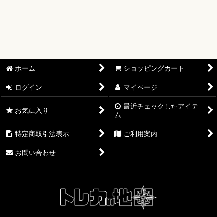
【ワンピースカード】ブースターパック
【ワンピースカード】ブースターパック 世界最強の戦士【OP-
17】
【ワンピースカード】ブースターパック 決戦の刻【OP-16】
ホーム
ショッピングカート
【ワンピースカード】ブースターパック 神の島の冒険【OP-
ログイン
マイページ
15】
最近チェックしたアイテ
お気に入り
ム
【ワンピースカード】エクストラブースター EGGHEAD
CRISIS【EB-04】
特定商取引法表示
ご利用案内
【ワンピースカード】ブースターパック 蒼海の七傑【OP-14】
お問い合わせ
【ワンピースカード】エクストラブースター ONE PIECE
Heroines Edition【EB-03】
【ワンピースカード】ブースターパック 受け継がれる意志
【OP-13】