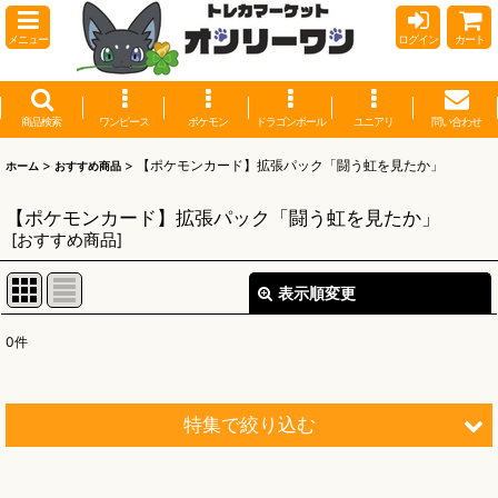
メニュー
ログイン
カート
商品検索
ワンピース
ポケモン
ドラゴンボール
ユニアリ
問い合わせ
>
>
【ポケモンカード】拡張パック「闘う虹を見たか」
ホーム
おすすめ商品
【ポケモンカード】拡張パック「闘う虹を見たか」
[
おすすめ商品
]
表示順変更
閉じる
0
件
表示数
:
並び順
:
特集で絞り込む
絞り込む
【オリワン】オリジナルプレイマット