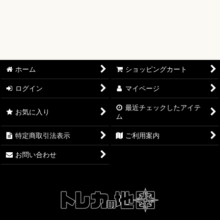
絞り込む
【オリワン】オリジナルプレイマット
【ワンピースカード】ブースターパック
【ワンピースカード】ブースターパック 世界最強の戦士【OP-
17】
ホーム
ショッピングカート
【ワンピースカード】ブースターパック 決戦の刻【OP-16】
ログイン
マイページ
【ワンピースカード】ブースターパック 神の島の冒険【OP-
15】
最近チェックしたアイテ
お気に入り
ム
【ワンピースカード】エクストラブースター EGGHEAD
特定商取引法表示
ご利用案内
CRISIS【EB-04】
お問い合わせ
【ワンピースカード】ブースターパック 蒼海の七傑【OP-14】
【ワンピースカード】エクストラブースター ONE PIECE
Heroines Edition【EB-03】
【ワンピースカード】ブースターパック 受け継がれる意志
【OP-13】