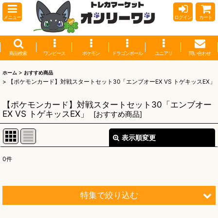
メニュー
ログイン
カート
商品検索
ワンピース
ポケモン
ドラゴンボール
ユニアリ
問い合わせ
>
ホーム
おすすめ商品
>
【ポケモンカード】対戦スタートセット30「エンブオーEX VS トゲキッスEX」
【ポケモンカード】対戦スタートセット30「エンブオー
EX VS トゲキッスEX」
[
おすすめ商品
]
表示順変更
閉じる
0
件
表示数
:
並び順
:
特集で絞り込む