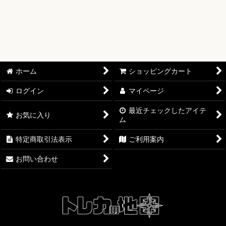
【ワンピースカード】ブースターパック
【ワンピースカード】ブースターパック 世界最強の戦士【OP-
17】
【ワンピースカード】ブースターパック 決戦の刻【OP-16】
ホーム
ショッピングカート
【ワンピースカード】ブースターパック 神の島の冒険【OP-
ログイン
マイページ
15】
最近チェックしたアイテ
お気に入り
ム
【ワンピースカード】エクストラブースター EGGHEAD
CRISIS【EB-04】
特定商取引法表示
ご利用案内
【ワンピースカード】ブースターパック 蒼海の七傑【OP-14】
お問い合わせ
【ワンピースカード】エクストラブースター ONE PIECE
Heroines Edition【EB-03】
【ワンピースカード】ブースターパック 受け継がれる意志
【OP-13】