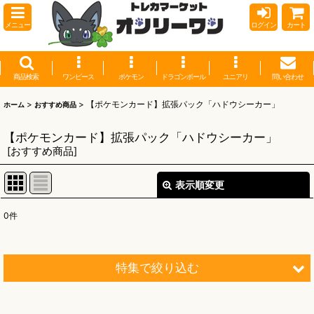
メニュー
ログイン
カート
商品検索
ワンピース
ポケモン
ドラゴンボール
ユニアリ
問い合わせ
>
>
【ポケモンカード】拡張パック「ハドウシーカー」
ホーム
おすすめ商品
【ポケモンカード】拡張パック「ハドウシーカー」
[
おすすめ商品
]
表示順変更
閉じる
0
件
表示数
:
並び順
:
特集で絞り込む
絞り込む
【オリワン】オリジナルプレイマット