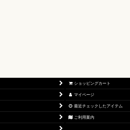
【OP-17】
16】
OP-15】
RISIS【EB-04】
P-14】
oines Edition【EB-03】
ショッピングカート
志【OP-13】
マイページ
D THE BEST vol.2【PRB-02】
最近チェックしたアイテム
12】
ご利用案内
11】