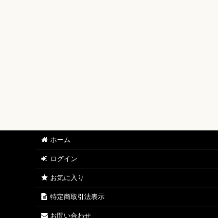
【ワンピースカード】ブースターパック
【ワンピースカード】ブースターパック 世界最強の戦士
【ワンピースカード】ブースターパック 決戦の刻【OP-
【ワンピースカード】ブースターパック 神の島の冒険【
【ワンピースカード】エクストラブースター EGGHEAD C
【ワンピースカード】ブースターパック 蒼海の七傑【O
【ワンピースカード】エクストラブースター ONE PIECE Her
ホーム
【ワンピースカード】ブースターパック 受け継がれる意
ログイン
【ワンピースカード】プレミアムブースター ONE PIECE CAR
お気に入り
【ワンピースカード】ブースターパック 師弟の絆【OP-
特定商取引法表示
【ワンピースカード】ブースターパック 神速の拳【OP-
お問い合わせ