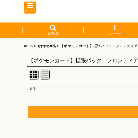
メニュー
商品検索
ワンピース
>
>
【ポケモンカード】拡張パック「フロンティア
ホーム
おすすめ商品
【ポケモンカード】拡張パック「フロンティ
0
件
表示数
:
並び順
:
【オリワン】オリジナルプレイマット