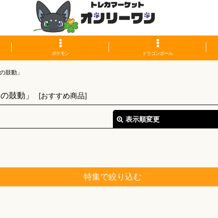
ポケモン
ドラゴンボール
の鼓動」
アの鼓動」
[
おすすめ商品
]
表示順変更
特集で絞り込む
絞り込む