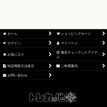
【ワンピースカード】ブースターパック
【ワンピースカード】ブースターパック 世界最強の戦士【OP-
17】
【ワンピースカード】ブースターパック 決戦の刻【OP-16】
ホーム
ショッピングカート
【ワンピースカード】ブースターパック 神の島の冒険【OP-
ログイン
マイページ
15】
最近チェックしたアイテ
お気に入り
ム
【ワンピースカード】エクストラブースター EGGHEAD
CRISIS【EB-04】
特定商取引法表示
ご利用案内
【ワンピースカード】ブースターパック 蒼海の七傑【OP-14】
お問い合わせ
【ワンピースカード】エクストラブースター ONE PIECE
Heroines Edition【EB-03】
【ワンピースカード】ブースターパック 受け継がれる意志
【OP-13】