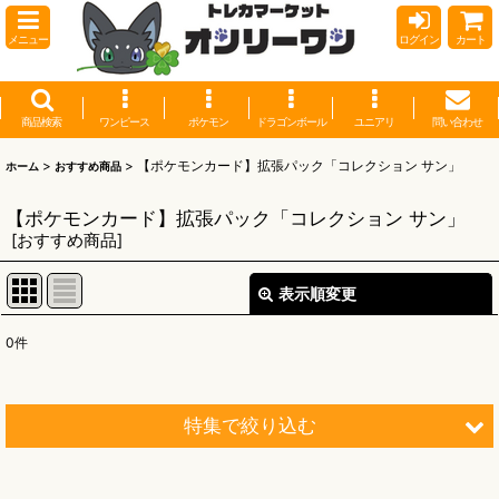
メニュー
ログイン
カート
商品検索
ワンピース
ポケモン
ドラゴンボール
ユニアリ
問い合わせ
>
>
【ポケモンカード】拡張パック「コレクション サン」
ホーム
おすすめ商品
【ポケモンカード】拡張パック「コレクション サン」
[
おすすめ商品
]
表示順変更
閉じる
0
件
表示数
:
並び順
:
特集で絞り込む
絞り込む
【オリワン】オリジナルプレイマット