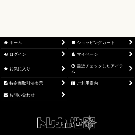
【ワンピースカード】ブースターパック
【ワンピースカード】ブースターパック 世界最強の戦士【OP-
17】
【ワンピースカード】ブースターパック 決戦の刻【OP-16】
ホーム
ショッピングカート
【ワンピースカード】ブースターパック 神の島の冒険【OP-
ログイン
マイページ
15】
最近チェックしたアイテ
お気に入り
ム
【ワンピースカード】エクストラブースター EGGHEAD
CRISIS【EB-04】
特定商取引法表示
ご利用案内
【ワンピースカード】ブースターパック 蒼海の七傑【OP-14】
お問い合わせ
【ワンピースカード】エクストラブースター ONE PIECE
Heroines Edition【EB-03】
【ワンピースカード】ブースターパック 受け継がれる意志
【OP-13】