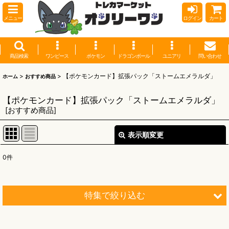
メニュー
ログイン
カート
商品検索
ワンピース
ポケモン
ドラゴンボール
ユニアリ
問い合わせ
>
>
【ポケモンカード】拡張パック「ストームエメラルダ」
ホーム
おすすめ商品
【ポケモンカード】拡張パック「ストームエメラルダ」
[
おすすめ商品
]
表示順変更
閉じる
0
件
表示数
:
並び順
:
特集で絞り込む
絞り込む
【オリワン】オリジナルプレイマット