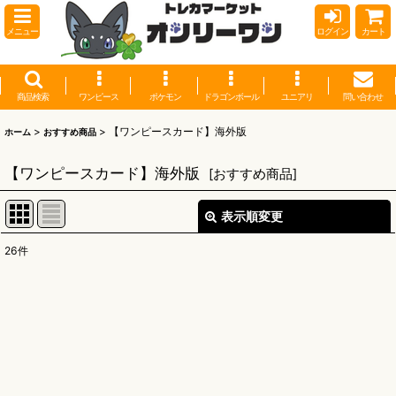
メニュー
ログイン
カート
商品検索
ワンピース
ポケモン
ドラゴンボール
ユニアリ
問い合わせ
>
>
【ワンピースカード】海外版
ホーム
おすすめ商品
【ワンピースカード】海外版
[
おすすめ商品
]
表示順変更
閉じる
26
件
表示数
:
並び順
:
絞り込む