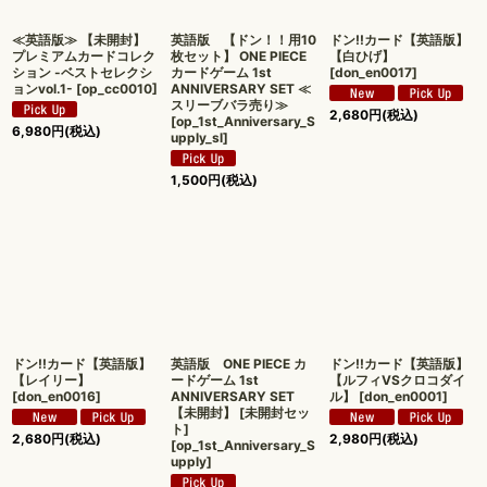
≪英語版≫ 【未開封】
英語版 【ドン！！用10
ドン!!カード【英語版】
プレミアムカードコレク
枚セット】 ONE PIECE
【白ひげ】
ション -ベストセレクシ
カードゲーム 1st
[
don_en0017
]
ョンvol.1-
[
op_cc0010
]
ANNIVERSARY SET ≪
スリーブバラ売り≫
2,680
円
(税込)
[
op_1st_Anniversary_S
6,980
円
(税込)
upply_sl
]
1,500
円
(税込)
ドン!!カード【英語版】
英語版 ONE PIECE カ
ドン!!カード【英語版】
【レイリー】
ードゲーム 1st
【ルフィVSクロコダイ
[
don_en0016
]
ANNIVERSARY SET
ル】
[
don_en0001
]
【未開封】 [未開封セッ
ト]
2,680
円
(税込)
2,980
円
(税込)
[
op_1st_Anniversary_S
upply
]