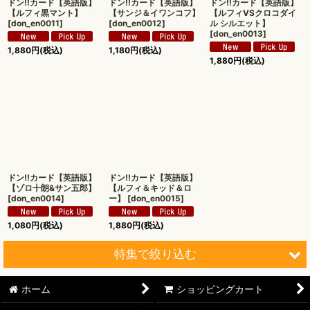
ドン!!カード【英語版】
ドン!!カード【英語版】
ドン!!カード【英語版】
【ルフィ黒マント】
【サンジ＆イワンコフ】
【ルフィVSクロコダイ
[
don_en0011
]
[
don_en0012
]
ル シルエット】
[
don_en0013
]
1,880
円
(税込)
1,180
円
(税込)
1,880
円
(税込)
ドン!!カード【英語版】
ドン!!カード【英語版】
【ゾロ十朗&サン五郎】
【ルフィ＆キッド＆ロ
[
don_en0014
]
ー】
[
don_en0015
]
1,080
円
(税込)
1,880
円
(税込)
特集で絞り込む
ホーム
ショッピングカート
【オリワン】オリジナルプレイマット