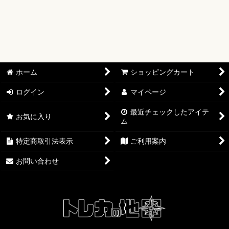
【ワンピースカード】ブースターパック
【ワンピースカード】ブースターパック 世界最強の戦士【OP-
17】
【ワンピースカード】ブースターパック 決戦の刻【OP-16】
ホーム
ショッピングカート
【ワンピースカード】ブースターパック 神の島の冒険【OP-
ログイン
マイページ
15】
最近チェックしたアイテ
お気に入り
ム
【ワンピースカード】エクストラブースター EGGHEAD
CRISIS【EB-04】
特定商取引法表示
ご利用案内
【ワンピースカード】ブースターパック 蒼海の七傑【OP-14】
お問い合わせ
【ワンピースカード】エクストラブースター ONE PIECE
Heroines Edition【EB-03】
【ワンピースカード】ブースターパック 受け継がれる意志
【OP-13】