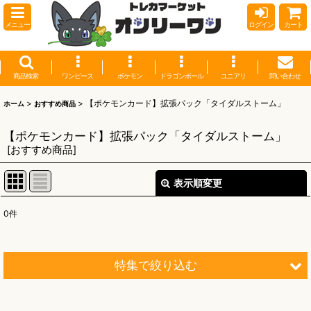
メニュー
ログイン
カート
商品検索
ワンピース
ポケモン
ドラゴンボール
ユニアリ
問い合わせ
>
>
【ポケモンカード】拡張パック「タイダルストーム」
ホーム
おすすめ商品
【ポケモンカード】拡張パック「タイダルストーム」
[
おすすめ商品
]
表示順変更
閉じる
0
件
表示数
:
並び順
:
特集で絞り込む
絞り込む
【オリワン】オリジナルプレイマット