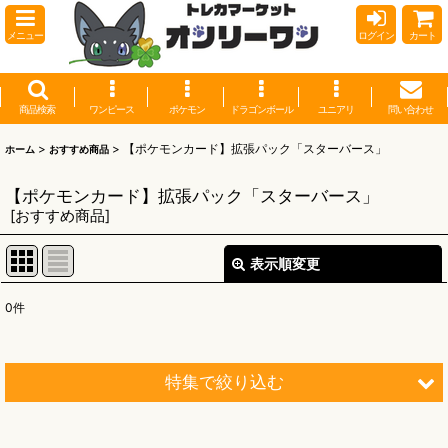
メニュー
ログイン
カート
商品検索
ワンピース
ポケモン
ドラゴンボール
ユニアリ
問い合わせ
>
>
【ポケモンカード】拡張パック「スターバース」
ホーム
おすすめ商品
【ポケモンカード】拡張パック「スターバース」
[
おすすめ商品
]
表示順変更
閉じる
0
件
表示数
:
並び順
:
特集で絞り込む
絞り込む
【オリワン】オリジナルプレイマット