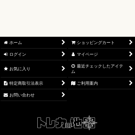
【ワンピースカード】ブースターパック
【ワンピースカード】ブースターパック 世界最強の戦士【OP-
17】
【ワンピースカード】ブースターパック 決戦の刻【OP-16】
ホーム
ショッピングカート
【ワンピースカード】ブースターパック 神の島の冒険【OP-
ログイン
マイページ
15】
最近チェックしたアイテ
お気に入り
ム
【ワンピースカード】エクストラブースター EGGHEAD
CRISIS【EB-04】
特定商取引法表示
ご利用案内
【ワンピースカード】ブースターパック 蒼海の七傑【OP-14】
お問い合わせ
【ワンピースカード】エクストラブースター ONE PIECE
Heroines Edition【EB-03】
【ワンピースカード】ブースターパック 受け継がれる意志
【OP-13】