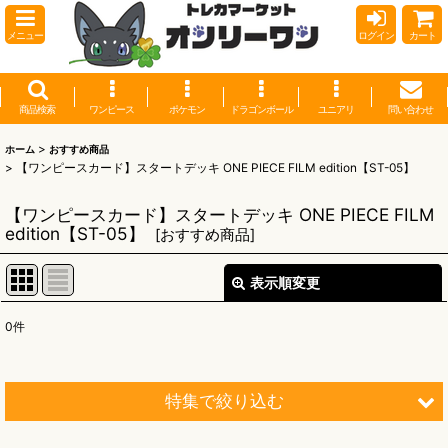
メニュー
ログイン
カート
商品検索
ワンピース
ポケモン
ドラゴンボール
ユニアリ
問い合わせ
>
ホーム
おすすめ商品
>
【ワンピースカード】スタートデッキ ONE PIECE FILM edition【ST-05】
【ワンピースカード】スタートデッキ ONE PIECE FILM
edition【ST-05】
[
おすすめ商品
]
表示順変更
閉じる
0
件
表示数
:
並び順
:
特集で絞り込む