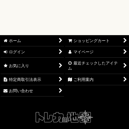
絞り込む
【オリワン】オリジナルプレイマット
【ワンピースカード】ブースターパック
【ワンピースカード】ブースターパック 世界最強の戦士【OP-
17】
ホーム
ショッピングカート
【ワンピースカード】ブースターパック 決戦の刻【OP-16】
ログイン
マイページ
【ワンピースカード】ブースターパック 神の島の冒険【OP-
15】
最近チェックしたアイテ
お気に入り
ム
【ワンピースカード】エクストラブースター EGGHEAD
特定商取引法表示
ご利用案内
CRISIS【EB-04】
お問い合わせ
【ワンピースカード】ブースターパック 蒼海の七傑【OP-14】
【ワンピースカード】エクストラブースター ONE PIECE
Heroines Edition【EB-03】
【ワンピースカード】ブースターパック 受け継がれる意志
【OP-13】