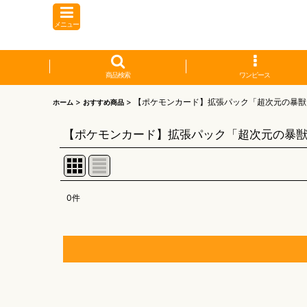
メニュー
商品検索
ワンピース
>
>
【ポケモンカード】拡張パック「超次元の暴獣
ホーム
おすすめ商品
【ポケモンカード】拡張パック「超次元の暴
0
件
表示数
:
並び順
:
【オリワン】オリジナルプレイマット