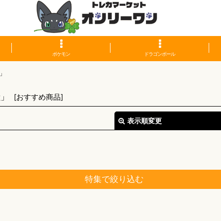
ポケモン
ドラゴンボール
」
獣」
[
おすすめ商品
]
表示順変更
特集で絞り込む
絞り込む