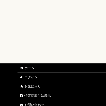
【ワンピースカード】ブースターパック
【ワンピースカード】ブースターパック 世界最強の戦士
【ワンピースカード】ブースターパック 決戦の刻【OP-
【ワンピースカード】ブースターパック 神の島の冒険【
【ワンピースカード】エクストラブースター EGGHEAD C
【ワンピースカード】ブースターパック 蒼海の七傑【O
【ワンピースカード】エクストラブースター ONE PIECE Her
ホーム
【ワンピースカード】ブースターパック 受け継がれる意
ログイン
【ワンピースカード】プレミアムブースター ONE PIECE CAR
お気に入り
【ワンピースカード】ブースターパック 師弟の絆【OP-
特定商取引法表示
【ワンピースカード】ブースターパック 神速の拳【OP-
お問い合わせ