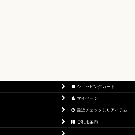
【OP-17】
16】
OP-15】
RISIS【EB-04】
P-14】
oines Edition【EB-03】
ショッピングカート
志【OP-13】
マイページ
D THE BEST vol.2【PRB-02】
最近チェックしたアイテム
12】
ご利用案内
11】