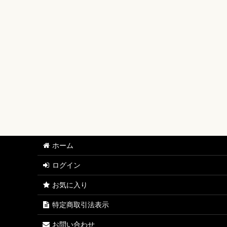
【ワンピースカード】ブースターパック
【ワンピースカード】ブースターパック 世界最強の戦士
【ワンピースカード】ブースターパック 決戦の刻【OP-
【ワンピースカード】ブースターパック 神の島の冒険【
【ワンピースカード】エクストラブースター EGGHEAD C
【ワンピースカード】ブースターパック 蒼海の七傑【O
【ワンピースカード】エクストラブースター ONE PIECE Her
ホーム
【ワンピースカード】ブースターパック 受け継がれる意
ログイン
【ワンピースカード】プレミアムブースター ONE PIECE CAR
お気に入り
【ワンピースカード】ブースターパック 師弟の絆【OP-
特定商取引法表示
【ワンピースカード】ブースターパック 神速の拳【OP-
お問い合わせ