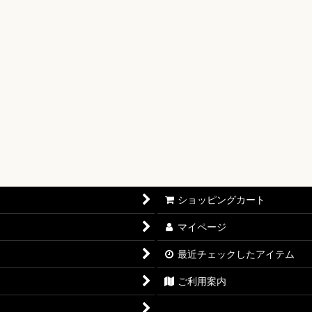
【OP-17】
16】
OP-15】
RISIS【EB-04】
P-14】
oines Edition【EB-03】
ショッピングカート
志【OP-13】
マイページ
D THE BEST vol.2【PRB-02】
最近チェックしたアイテム
12】
ご利用案内
11】