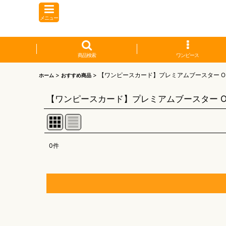
メニュー
商品検索
ワンピース
>
>
【ワンピースカード】プレミアムブースター ONE PIE
ホーム
おすすめ商品
【ワンピースカード】プレミアムブースター ONE PI
0
件
表示数
:
並び順
:
【オリワン】オリジナルプレイマット