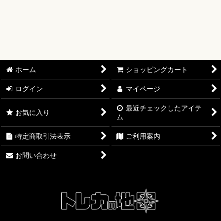
【ワンピースカード】ブースターパック
【ワンピースカード】ブースターパック 世界最強の戦士【OP-
17】
【ワンピースカード】ブースターパック 決戦の刻【OP-16】
ホーム
ショッピングカート
【ワンピースカード】ブースターパック 神の島の冒険【OP-
ログイン
マイページ
15】
最近チェックしたアイテ
お気に入り
ム
【ワンピースカード】エクストラブースター EGGHEAD
CRISIS【EB-04】
特定商取引法表示
ご利用案内
【ワンピースカード】ブースターパック 蒼海の七傑【OP-14】
お問い合わせ
【ワンピースカード】エクストラブースター ONE PIECE
Heroines Edition【EB-03】
【ワンピースカード】ブースターパック 受け継がれる意志
【OP-13】