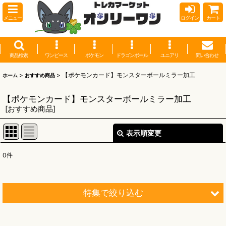
メニュー
ログイン
カート
商品検索
ワンピース
ポケモン
ドラゴンボール
ユニアリ
問い合わせ
>
>
【ポケモンカード】モンスターボールミラー加工
ホーム
おすすめ商品
【ポケモンカード】モンスターボールミラー加工
[
おすすめ商品
]
表示順変更
閉じる
0
件
表示数
:
並び順
:
特集で絞り込む
絞り込む
【オリワン】オリジナルプレイマット