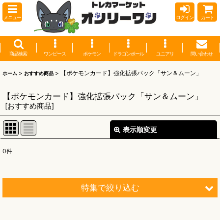
メニュー
ログイン
カート
商品検索
ワンピース
ポケモン
ドラゴンボール
ユニアリ
問い合わせ
>
>
【ポケモンカード】強化拡張パック「サン＆ムーン」
ホーム
おすすめ商品
【ポケモンカード】強化拡張パック「サン＆ムーン」
[
おすすめ商品
]
表示順変更
閉じる
0
件
表示数
:
並び順
:
特集で絞り込む
絞り込む
【オリワン】オリジナルプレイマット