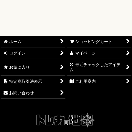
【ワンピースカード】ブースターパック
【ワンピースカード】ブースターパック 世界最強の戦士【OP-
17】
【ワンピースカード】ブースターパック 決戦の刻【OP-16】
ホーム
ショッピングカート
【ワンピースカード】ブースターパック 神の島の冒険【OP-
ログイン
マイページ
15】
最近チェックしたアイテ
お気に入り
ム
【ワンピースカード】エクストラブースター EGGHEAD
CRISIS【EB-04】
特定商取引法表示
ご利用案内
【ワンピースカード】ブースターパック 蒼海の七傑【OP-14】
お問い合わせ
【ワンピースカード】エクストラブースター ONE PIECE
Heroines Edition【EB-03】
【ワンピースカード】ブースターパック 受け継がれる意志
【OP-13】