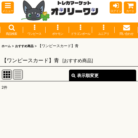
メニュー
ログイン
カート
商品検索
ワンピース
ポケモン
ドラゴンボール
ユニアリ
問い合わせ
>
>
【ワンピースカード】青
ホーム
おすすめ商品
【ワンピースカード】青
[
おすすめ商品
]
表示順変更
閉じる
2
件
表示数
:
並び順
:
絞り込む