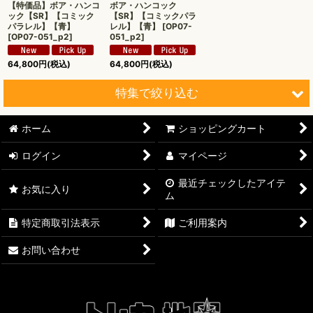
【特価品】ボア・ハンコ
ボア・ハンコック
ック【SR】【コミック
【SR】【コミックパラ
パラレル】【青】
レル】【青】
[
OP07-
[
OP07-051_p2
]
051_p2
]
64,800
円
(税込)
64,800
円
(税込)
特集で絞り込む
ホーム
ショッピングカート
【オリワン】オリジナルプレイマット
ログイン
マイページ
【ワンピースカード】ブースターパック
最近チェックしたアイテ
お気に入り
【ワンピースカード】ブースターパック 世界最強の戦士【OP-
ム
17】
特定商取引法表示
ご利用案内
【ワンピースカード】ブースターパック 決戦の刻【OP-16】
お問い合わせ
【ワンピースカード】ブースターパック 神の島の冒険【OP-
15】
【ワンピースカード】エクストラブースター EGGHEAD