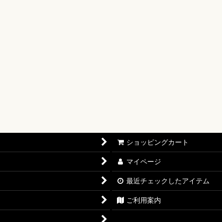
【OP-17】
16】
OP-15】
RISIS【EB-04】
P-14】
oines Edition【EB-03】
ショッピングカート
志【OP-13】
マイページ
D THE BEST vol.2【PRB-02】
最近チェックしたアイテム
12】
ご利用案内
11】