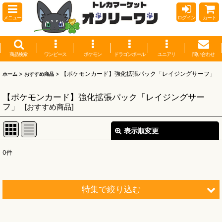
メニュー
ログイン
カート
商品検索
ワンピース
ポケモン
ドラゴンボール
ユニアリ
問い合わせ
>
>
【ポケモンカード】強化拡張パック「レイジングサーフ」
ホーム
おすすめ商品
【ポケモンカード】強化拡張パック「レイジングサー
フ」
[
おすすめ商品
]
表示順変更
閉じる
0
件
表示数
:
並び順
:
特集で絞り込む
絞り込む
【オリワン】オリジナルプレイマット