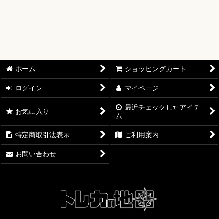
【ワンピースカード】ブースターパック
【ワンピースカード】ブースターパック 世界最強の戦士【OP-
17】
【ワンピースカード】ブースターパック 決戦の刻【OP-16】
ホーム
ショッピングカート
【ワンピースカード】ブースターパック 神の島の冒険【OP-
ログイン
マイページ
15】
最近チェックしたアイテ
お気に入り
ム
【ワンピースカード】エクストラブースター EGGHEAD
CRISIS【EB-04】
特定商取引法表示
ご利用案内
【ワンピースカード】ブースターパック 蒼海の七傑【OP-14】
お問い合わせ
【ワンピースカード】エクストラブースター ONE PIECE
Heroines Edition【EB-03】
【ワンピースカード】ブースターパック 受け継がれる意志
【OP-13】