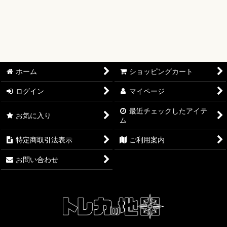
絞り込む
【オリワン】オリジナルプレイマット
【ワンピースカード】ブースターパック
【ワンピースカード】ブースターパック 世界最強の戦士【OP-
17】
ホーム
ショッピングカート
【ワンピースカード】ブースターパック 決戦の刻【OP-16】
ログイン
マイページ
【ワンピースカード】ブースターパック 神の島の冒険【OP-
15】
最近チェックしたアイテ
お気に入り
ム
【ワンピースカード】エクストラブースター EGGHEAD
特定商取引法表示
ご利用案内
CRISIS【EB-04】
お問い合わせ
【ワンピースカード】ブースターパック 蒼海の七傑【OP-14】
【ワンピースカード】エクストラブースター ONE PIECE
Heroines Edition【EB-03】
【ワンピースカード】ブースターパック 受け継がれる意志
【OP-13】