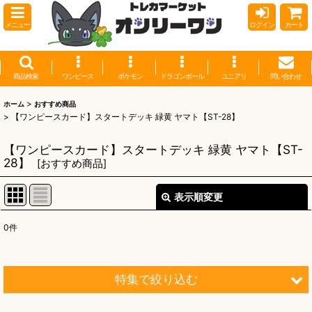
メニュー
ログイン
カート
商品検索
ワンピース
ポケモン
ドラゴンボール
ユニアリ
問い合わせ
>
ホーム
おすすめ商品
>
【ワンピースカード】スタートデッキ 緑黄 ヤマト【ST-28】
【ワンピースカード】スタートデッキ 緑黄 ヤマト【ST-
28】
[
おすすめ商品
]
表示順変更
閉じる
0
件
表示数
:
並び順
:
特集で絞り込む