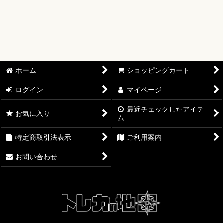
【ワンピースカード】ブースターパック
【ワンピースカード】ブースターパック 世界最強の戦士【OP-
17】
【ワンピースカード】ブースターパック 決戦の刻【OP-16】
ホーム
ショッピングカート
【ワンピースカード】ブースターパック 神の島の冒険【OP-
15】
ログイン
マイページ
最近チェックしたアイテ
【ワンピースカード】エクストラブースター EGGHEAD
お気に入り
ム
CRISIS【EB-04】
特定商取引法表示
ご利用案内
【ワンピースカード】ブースターパック 蒼海の七傑【OP-14】
お問い合わせ
【ワンピースカード】エクストラブースター ONE PIECE
Heroines Edition【EB-03】
【ワンピースカード】ブースターパック 受け継がれる意志
【OP-13】
【ワンピースカード】プレミアムブースター ONE PIECE