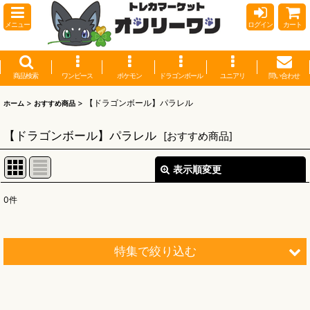
メニュー
ログイン
カート
商品検索
ワンピース
ポケモン
ドラゴンボール
ユニアリ
問い合わせ
>
>
【ドラゴンボール】パラレル
ホーム
おすすめ商品
【ドラゴンボール】パラレル
[
おすすめ商品
]
表示順変更
閉じる
0
件
表示数
:
並び順
:
特集で絞り込む
絞り込む
【オリワン】オリジナルプレイマット