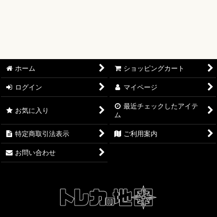
【ワンピースカード】ブースターパック
【ワンピースカード】ブースターパック 世界最強の戦士【OP-
17】
【ワンピースカード】ブースターパック 決戦の刻【OP-16】
ホーム
ショッピングカート
【ワンピースカード】ブースターパック 神の島の冒険【OP-
15】
ログイン
マイページ
最近チェックしたアイテ
【ワンピースカード】エクストラブースター EGGHEAD
お気に入り
ム
CRISIS【EB-04】
特定商取引法表示
ご利用案内
【ワンピースカード】ブースターパック 蒼海の七傑【OP-14】
お問い合わせ
【ワンピースカード】エクストラブースター ONE PIECE
Heroines Edition【EB-03】
【ワンピースカード】ブースターパック 受け継がれる意志
【OP-13】
【ワンピースカード】プレミアムブースター ONE PIECE