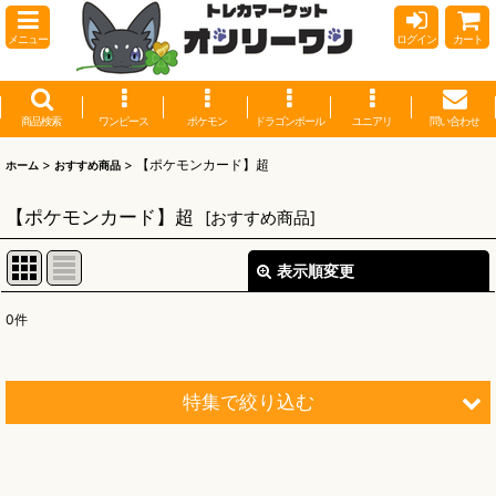
メニュー
ログイン
カート
商品検索
ワンピース
ポケモン
ドラゴンボール
ユニアリ
問い合わせ
>
>
【ポケモンカード】超
ホーム
おすすめ商品
【ポケモンカード】超
[
おすすめ商品
]
表示順変更
閉じる
0
件
表示数
:
並び順
:
特集で絞り込む
絞り込む
【オリワン】オリジナルプレイマット