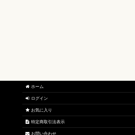
【ワンピースカード】ブースターパック
【ワンピースカード】ブースターパック 世界最強の戦士
【ワンピースカード】ブースターパック 決戦の刻【OP-
【ワンピースカード】ブースターパック 神の島の冒険【
【ワンピースカード】エクストラブースター EGGHEAD C
【ワンピースカード】ブースターパック 蒼海の七傑【O
【ワンピースカード】エクストラブースター ONE PIECE Her
ホーム
【ワンピースカード】ブースターパック 受け継がれる意
ログイン
【ワンピースカード】プレミアムブースター ONE PIECE CAR
お気に入り
【ワンピースカード】ブースターパック 師弟の絆【OP-
特定商取引法表示
【ワンピースカード】ブースターパック 神速の拳【OP-
お問い合わせ