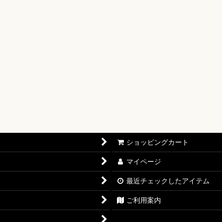
【OP-17】
16】
OP-15】
RISIS【EB-04】
P-14】
oines Edition【EB-03】
ショッピングカート
志【OP-13】
マイページ
D THE BEST vol.2【PRB-02】
最近チェックしたアイテム
12】
ご利用案内
11】