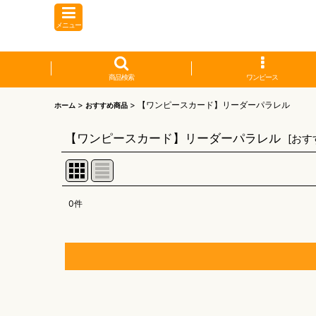
メニュー
商品検索
ワンピース
>
>
【ワンピースカード】リーダーパラレル
ホーム
おすすめ商品
【ワンピースカード】リーダーパラレル
[
おす
0
件
表示数
:
並び順
:
【オリワン】オリジナルプレイマット