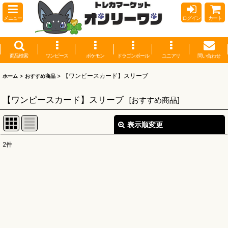
メニュー
ログイン
カート
商品検索
ワンピース
ポケモン
ドラゴンボール
ユニアリ
問い合わせ
>
>
【ワンピースカード】スリーブ
ホーム
おすすめ商品
【ワンピースカード】スリーブ
[
おすすめ商品
]
表示順変更
閉じる
2
件
表示数
:
並び順
:
絞り込む