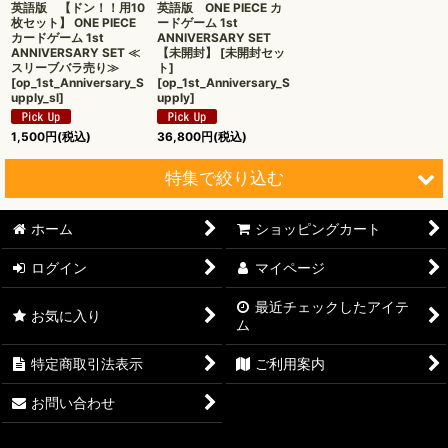
英語版 【ドン！！用10
英語版 ONE PIECE カ
枚セット】 ONE PIECE
ードゲーム 1st
カードゲーム 1st
ANNIVERSARY SET
ANNIVERSARY SET ≪
【未開封】 [未開封セッ
スリーブバラ売り≫
ト]
[
op_1st_Anniversary_S
[
op_1st_Anniversary_S
upply_sl
]
upply
]
1,500
円
(税込)
36,800
円
(税込)
特集で絞り込む
ホーム
ショッピングカート
【オリワン】オリジナルプレイマット
ログイン
マイページ
【ワンピースカード】ブースターパック
最近チェックしたアイテ
お気に入り
【ワンピースカード】ブースターパック 世界最強の戦士【OP-
ム
17】
特定商取引法表示
ご利用案内
【ワンピースカード】ブースターパック 決戦の刻【OP-16】
お問い合わせ
【ワンピースカード】ブースターパック 神の島の冒険【OP-
15】