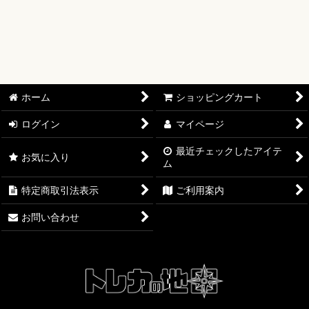
絞り込む
【オリワン】オリジナルプレイマット
【ワンピースカード】ブースターパック
【ワンピースカード】ブースターパック 世界最強の戦士【OP-
17】
ホーム
ショッピングカート
【ワンピースカード】ブースターパック 決戦の刻【OP-16】
ログイン
マイページ
【ワンピースカード】ブースターパック 神の島の冒険【OP-
15】
最近チェックしたアイテ
お気に入り
ム
【ワンピースカード】エクストラブースター EGGHEAD
特定商取引法表示
ご利用案内
CRISIS【EB-04】
お問い合わせ
【ワンピースカード】ブースターパック 蒼海の七傑【OP-14】
【ワンピースカード】エクストラブースター ONE PIECE
Heroines Edition【EB-03】
【ワンピースカード】ブースターパック 受け継がれる意志
【OP-13】