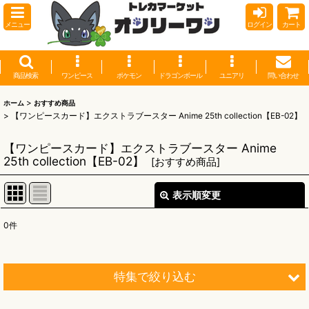
メニュー
ログイン
カート
商品検索
ワンピース
ポケモン
ドラゴンボール
ユニアリ
問い合わせ
>
ホーム
おすすめ商品
>
【ワンピースカード】エクストラブースター Anime 25th collection【EB-02】
【ワンピースカード】エクストラブースター Anime
25th collection【EB-02】
[
おすすめ商品
]
表示順変更
閉じる
0
件
表示数
:
並び順
:
特集で絞り込む