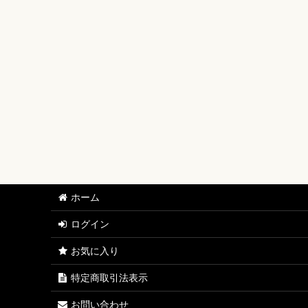
【ワンピースカード】ブースターパック
【ワンピースカード】ブースターパック 世界最強の戦士
【ワンピースカード】ブースターパック 決戦の刻【OP-
【ワンピースカード】ブースターパック 神の島の冒険【
【ワンピースカード】エクストラブースター EGGHEAD C
【ワンピースカード】ブースターパック 蒼海の七傑【O
【ワンピースカード】エクストラブースター ONE PIECE Her
ホーム
【ワンピースカード】ブースターパック 受け継がれる意
ログイン
【ワンピースカード】プレミアムブースター ONE PIECE CAR
お気に入り
【ワンピースカード】ブースターパック 師弟の絆【OP-
特定商取引法表示
【ワンピースカード】ブースターパック 神速の拳【OP-
お問い合わせ