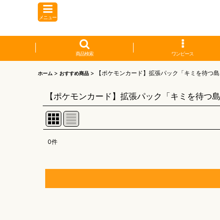
メニュー
商品検索
ワンピース
>
>
【ポケモンカード】拡張パック「キミを待つ島
ホーム
おすすめ商品
【ポケモンカード】拡張パック「キミを待つ
0
件
表示数
:
並び順
:
【オリワン】オリジナルプレイマット