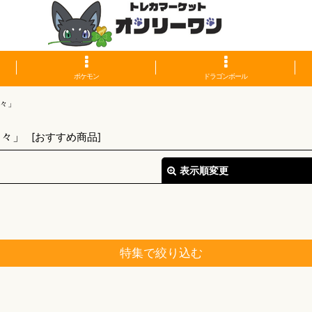
ポケモン
ドラゴンボール
々」
島々」
[
おすすめ商品
]
表示順変更
特集で絞り込む
絞り込む