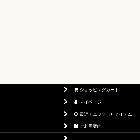
【OP-17】
16】
OP-15】
RISIS【EB-04】
P-14】
oines Edition【EB-03】
ショッピングカート
志【OP-13】
マイページ
D THE BEST vol.2【PRB-02】
最近チェックしたアイテム
12】
ご利用案内
11】