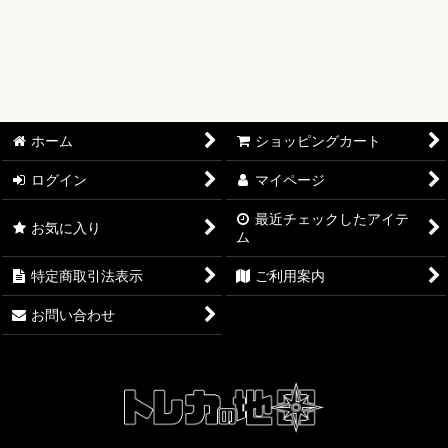
【ワンピースカード】ブースターパック
【ワンピースカード】ブースターパック 世界最強の戦士【OP-
17】
【ワンピースカード】ブースターパック 決戦の刻【OP-16】
ホーム
ショッピングカート
【ワンピースカード】ブースターパック 神の島の冒険【OP-
ログイン
マイページ
15】
最近チェックしたアイテ
お気に入り
ム
【ワンピースカード】エクストラブースター EGGHEAD
CRISIS【EB-04】
特定商取引法表示
ご利用案内
【ワンピースカード】ブースターパック 蒼海の七傑【OP-14】
お問い合わせ
【ワンピースカード】エクストラブースター ONE PIECE
Heroines Edition【EB-03】
【ワンピースカード】ブースターパック 受け継がれる意志
【OP-13】