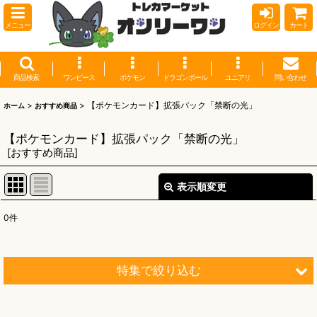
メニュー
ログイン
カート
商品検索
ワンピース
ポケモン
ドラゴンボール
ユニアリ
問い合わせ
>
>
【ポケモンカード】拡張パック「禁断の光」
ホーム
おすすめ商品
【ポケモンカード】拡張パック「禁断の光」
[
おすすめ商品
]
表示順変更
閉じる
0
件
表示数
:
並び順
:
特集で絞り込む
絞り込む
【オリワン】オリジナルプレイマット