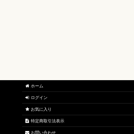
【ワンピースカード】ブースターパック
【ワンピースカード】ブースターパック 世界最強の戦士
【ワンピースカード】ブースターパック 決戦の刻【OP-
【ワンピースカード】ブースターパック 神の島の冒険【
【ワンピースカード】エクストラブースター EGGHEAD C
【ワンピースカード】ブースターパック 蒼海の七傑【O
【ワンピースカード】エクストラブースター ONE PIECE Her
ホーム
【ワンピースカード】ブースターパック 受け継がれる意
ログイン
【ワンピースカード】プレミアムブースター ONE PIECE CAR
お気に入り
【ワンピースカード】ブースターパック 師弟の絆【OP-
特定商取引法表示
【ワンピースカード】ブースターパック 神速の拳【OP-
お問い合わせ