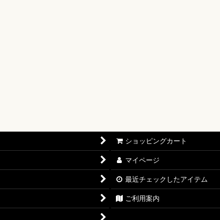
【OP-17】
16】
OP-15】
RISIS【EB-04】
P-14】
oines Edition【EB-03】
ショッピングカート
志【OP-13】
マイページ
D THE BEST vol.2【PRB-02】
最近チェックしたアイテム
12】
ご利用案内
11】