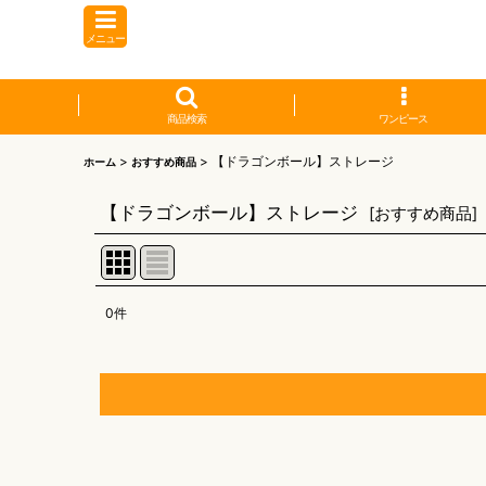
メニュー
商品検索
ワンピース
>
>
【ドラゴンボール】ストレージ
ホーム
おすすめ商品
【ドラゴンボール】ストレージ
[
おすすめ商品
]
0
件
表示数
:
並び順
:
【オリワン】オリジナルプレイマット