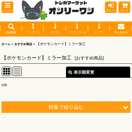
メニュー
ログイン
カート
商品検索
ワンピース
ポケモン
ドラゴンボール
ユニアリ
問い合わせ
>
>
【ポケモンカード】ミラー加工
ホーム
おすすめ商品
【ポケモンカード】ミラー加工
[
おすすめ商品
]
表示順変更
閉じる
0
件
表示数
:
並び順
:
特集で絞り込む
絞り込む
【オリワン】オリジナルプレイマット