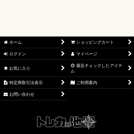
【ワンピースカード】ブースターパック
【ワンピースカード】ブースターパック 世界最強の戦士【OP-
17】
【ワンピースカード】ブースターパック 決戦の刻【OP-16】
ホーム
ショッピングカート
【ワンピースカード】ブースターパック 神の島の冒険【OP-
15】
ログイン
マイページ
最近チェックしたアイテ
【ワンピースカード】エクストラブースター EGGHEAD
お気に入り
ム
CRISIS【EB-04】
特定商取引法表示
ご利用案内
【ワンピースカード】ブースターパック 蒼海の七傑【OP-14】
お問い合わせ
【ワンピースカード】エクストラブースター ONE PIECE
Heroines Edition【EB-03】
【ワンピースカード】ブースターパック 受け継がれる意志
【OP-13】
【ワンピースカード】プレミアムブースター ONE PIECE